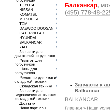
погрузчикам
Балканкар
,
мож
TOYOTA
NISSAN
(495) 778-48-22
KOMATSU
MITSUBISHI
TCM
DAEWOO DOOSAN
CATERPILLAR
HYUNDAI
BALKANCAR
YALE
Запчасти для
двигателей погрузчиков
Фильтры для
погрузчиков
Шины для
погрузчиков
Ремонт погрузчиков и
складской техники
Запчасти к
а
Складская техника
Balkancar
Запчасти для
гидравлических тележек
BALKANCAR
и складской техники
Доставка
Главная
»
Наши услу
Наши партнеры