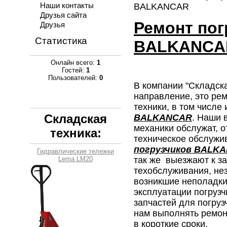
Наши контакты
BALKANCAR
Друзья сайта
Ремонт пог
Друзья
Статистика
BALKANCAR
Онлайн всего:
1
Гостей:
1
Пользователей:
0
В компании "Складск
направление, это рем
техники,
в том числе
Складская
BALKANCAR
. Наши
механики обслужат, о
техника:
техническое обслужи
погрузчиков BALK
Гидравлические тележки
Lema LM20
так же выезжают к за
техобслуживания, не
возникшие неполадки
эксплуатации погруз
запчастей для погруз
нам выполнять ремон
в короткие сроки.