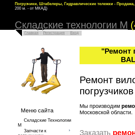
Погрузчики, Штабелеры, Гидравлические тележки - Продажа
200 м. - от МКАД)
Складские технологии М
Главная
Регистрация
Вход
"Ремонт 
BA
Ремонт вил
погрузчико
Мы производим
ремо
Меню сайта
Московской области.
Складские Технологии
М
Запчасти к
Заказать
ремон