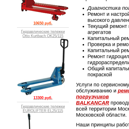
Диагностика пог
Ремонт и настро
высокого давлен
10650 руб.
Текущий ремонт 
Гидравлические тележки
агрегатов
Otto Kurtbach OK25/115
Капитальный рем
Проверка и ремо
Капитальный рем
Ремонт гидроци
гидрораспредел
Общий капитальн
покраской
Услуги по сервисном
обслуживанию и
рем
погрузчиков
13300 руб.
BALKANCAR
проводи
Гидравлические тележки
всей территории Мос
EUROLIFTER EL25/115
Московской области.
Наши принципы рабо