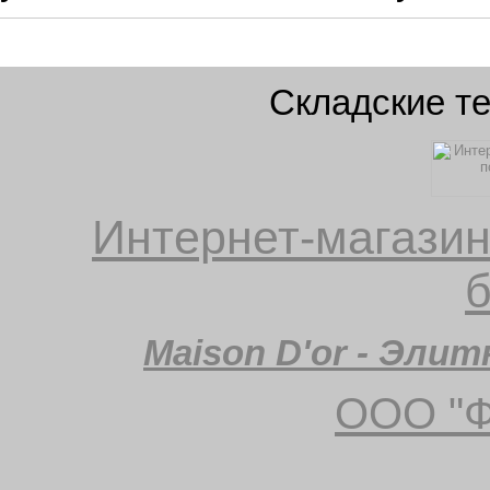
Складские те
Интернет-магазин
б
Maison D'or - Эли
ООО "Ф